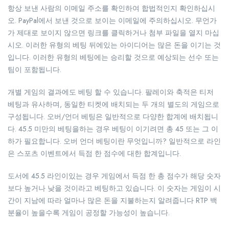
항상 보낸 사람의 이메일 주소를 확인하여 합법적인지 확인하십시
오. PayPal에서 보낸 것으로 보이는 이메일에 주의하십시오. 무언가
가 제대로 보이지 않으면 링크를 클릭하거나 첨부 파일을 열지 마십
시오. 이러한 유형의 베팅 뒤에있는 아이디어는 많은 돈을 이기는 것
입니다. 이러한 유형의 베팅에는 승리할 것으로 예상되는 선수 또는
팀이 포함됩니다.
개별 게임의 결과에도 베팅 할 수 있습니다. 팔레이와 축적은 티저
베팅과 유사하며, 동일한 티켓에 배치되는 두 개의 별도의 게임으로
구성됩니다. 오버/언더 베팅은 일반적으로 다양한 합계에 배치됩니
다. 45.5 미만의 베팅을하는 경우 베팅이 이기려면 총 45 또는 그 이
하가 필요합니다. 오버 언더 베팅이란 무엇입니까? 일반적으로 라인
은 스포츠 이벤트에서 득점 한 점수에 대한 합계입니다.
도서에 45.5 라인이있는 경우 게임에서 득점 한 총 점수가 해당 숫자
보다 높거나 낮을 것이라고 베팅하고 있습니다. 이 숫자는 게임이 시
간이 지남에 따라 얼마나 많은 돈을 지불하는지 알려줍니다 RTP 백
분율이 높을수록 게임이 공정할 가능성이 높습니다.