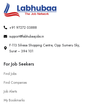
+91 97272 03888
support@labhubaajobs.in
F-113 Silvasa Shopping Centre, Opp. Sumeru Sky,
Surat – 394 101
For Job Seekers
Find Jobs
Find Companies
Job Alerts
My Bookmarks