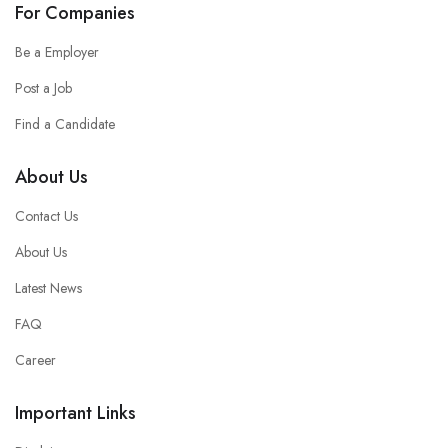
For Companies
Be a Employer
Post a Job
Find a Candidate
About Us
Contact Us
About Us
Latest News
FAQ
Career
Important Links