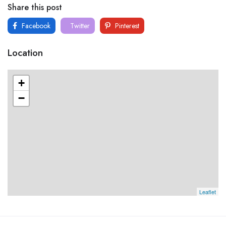
Share this post
Facebook
Twitter
Pinterest
Location
+
−
Leaflet